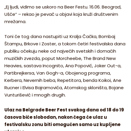
„Ej ljudi, vidimo se uskoro na Beer Festu. 16.06. Beograd,
Ušće“ – rekao je pevač u objavi koja kruži društvenim
mrežama.
Toni će tog dana nastupiti uz Kralja Čačka, Bombaj
Štampu, Brkove i Zoster, a tokom četiri festivalska dana
publiku očekuju neke od najvećih svetskih i domaćih
muzičkih zvezda, poput Morcheebe, The Brand New
Heavies, sastava Incognito, Ana Popović, Joker Out-a,
Partibrejkersa, Van Gogh-a, Obojenog programa,
Kerbera, Nevernih beba, Repetitora, benda Koikoi, Ane
Rucner i Elvisa Bajramovića, Atomskog skloništa, Bojane
Vunturišević i mnogih drugih.
Ulaz na Belgrade Beer Fest svakog dana od 18 do 19
časova biće slobodan, nakon čega će ulaz u
festivalsku zonu biti omogućen samo uz kupljene