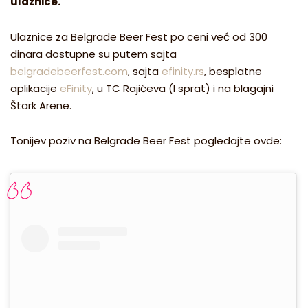
ulaznice.
Ulaznice za Belgrade Beer Fest po ceni već od 300
dinara dostupne su putem sajta
belgradebeerfest.com
, sajta
efinity.rs
, besplatne
aplikacije
eFinity
, u TC Rajićeva (I sprat) i na blagajni
Štark Arene.
Tonijev poziv na Belgrade Beer Fest pogledajte ovde: