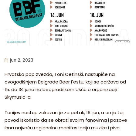
jun 2, 2023
Hrvatska pop zvezda, Toni Cetinski, nastupiće na
ovogodišnjem Belgrade Beer Festu, koji se održava od
15. do 18. juna na beogradskom Ušću o organizaciji
Skymusic-a.
Tonijev nastup zakazan je za petak, 16. jun, a on je taj
povod iskoristio da se obrati svojim fanovima i pozove
ih
na najveću regionalnu manifestaciju muzike i piva.