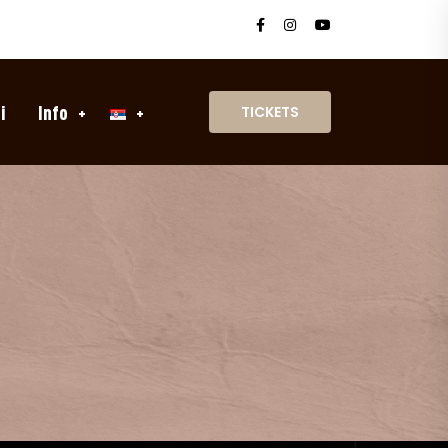
i
Info
TICKETS