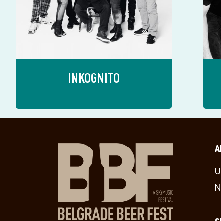
INKOGNITO
A
U
N
S