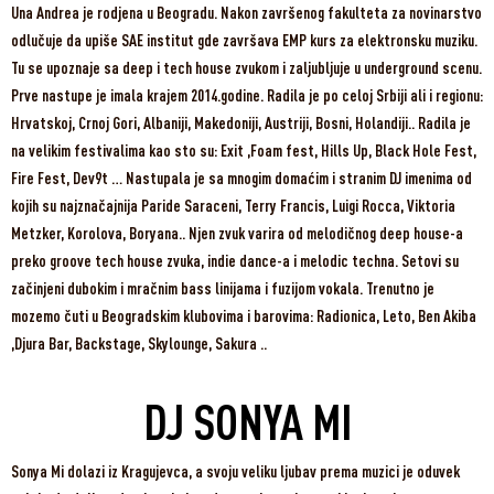
Una Andrea je rodjena u Beogradu. Nakon završenog fakulteta za novinarstvo
odlučuje da upiše SAE institut gde završava EMP kurs za elektronsku muziku.
Tu se upoznaje sa deep i tech house zvukom i zaljubljuje u underground scenu.
Prve nastupe je imala krajem 2014.godine. Radila je po celoj Srbiji ali i regionu:
Hrvatskoj, Crnoj Gori, Albaniji, Makedoniji, Austriji, Bosni, Holandiji.. Radila je
na velikim festivalima kao sto su: Exit ,Foam fest, Hills Up, Black Hole Fest,
Fire Fest, Dev9t … Nastupala je sa mnogim domaćim i stranim DJ imenima od
kojih su najznačajnija Paride Saraceni, Terry Francis, Luigi Rocca, Viktoria
Metzker, Korolova, Boryana.. Njen zvuk varira od melodičnog deep house-a
preko groove tech house zvuka, indie dance-a i melodic techna. Setovi su
začinjeni dubokim i mračnim bass linijama i fuzijom vokala. Trenutno je
mozemo čuti u Beogradskim klubovima i barovima: Radionica, Leto, Ben Akiba
,Djura Bar, Backstage, Skylounge, Sakura ..
DJ SONYA MI
Sonya Mi
dolazi iz Kragujevca, a svoju veliku ljubav prema muzici je oduvek