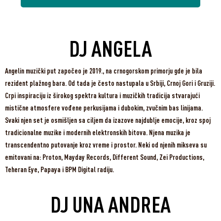
DJ ANGELA
Angelin muzički put započeo je 2019., na crnogorskom primorju gde je bila
rezident plažnog bara. Od tada je često nastupala u Srbiji, Crnoj Gori i Gruziji.
Crpi inspiraciju iz širokog spektra kultura i muzičkih tradicija stvarajući
mistične atmosfere vođene perkusijama i dubokim, zvučnim bas linijama.
Svaki njen set je osmišljen sa ciljem da izazove najdublje emocije, kroz spoj
tradicionalne muzike i modernih elektronskih bitova. Njena muzika je
transcendentno putovanje kroz vreme i prostor. Neki od njenih mikseva su
emitovani na: Proton, Mayday Records, Different Sound, Zei Productions,
Teheran Eye, Papaya i BPM Digital radiju.
DJ UNA ANDREA