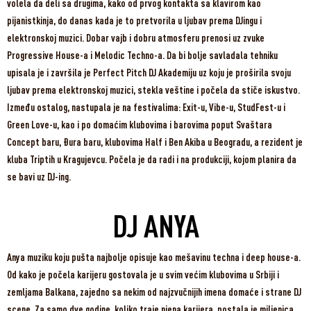
volela da deli sa drugima, kako od prvog kontakta sa klavirom kao
pijanistkinja, do danas kada je to pretvorila u ljubav prema DJingu i
elektronskoj muzici. Dobar vajb i dobru atmosferu prenosi uz zvuke
Progressive House-a i Melodic Techno-a. Da bi bolje savladala tehniku
upisala je i završila je Perfect Pitch DJ Akademiju uz koju je proširila svoju
ljubav prema elektronskoj muzici, stekla veštine i počela da stiče iskustvo.
Između ostalog, nastupala je na festivalima: Exit-u, Vibe-u, StudFest-u i
Green Love-u, kao i po domaćim klubovima i barovima poput Svaštara
Concept baru, Đura baru, klubovima Half i Ben Akiba u Beogradu, a rezident je
kluba Triptih u Kragujevcu. Počela je da radi i na produkciji, kojom planira da
se bavi uz DJ-ing.
DJ ANYA
Anya muziku koju pušta najbolje opisuje kao mešavinu techna i deep house-a.
Od kako je počela karijeru gostovala je u svim većim klubovima u Srbiji i
zemljama Balkana, zajedno sa nekim od najzvučnijih imena domaće i strane DJ
scene. Za samo dve godine, koliko traje njena karijera, postala je miljenica