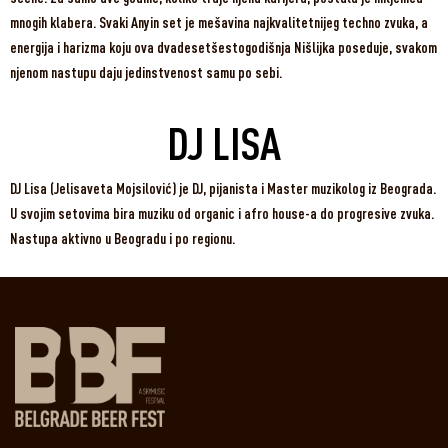
mnogih klabera. Svaki Anyin set je mešavina najkvalitetnijeg techno zvuka, a
energija i harizma koju ova dvadesetšestogodišnja Nišlijka poseduje, svakom
njenom nastupu daju jedinstvenost samu po sebi.
DJ LISA
DJ Lisa (Jelisaveta Mojsilović) je DJ, pijanista i Master muzikolog iz Beograda.
U svojim setovima bira muziku od organic i afro house-a do progresive zvuka.
Nastupa aktivno u Beogradu i po regionu.