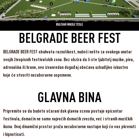
BELGRADE BEER FEST
BELGRADE BEER FEST obuhvata raznolikost, nudeći nešto za svakoga unutar
svojih živopisnih festivalskih zona. Bez obzira da li ste ljubitelj muzike, piva,
adrenalina ili hrane, ovo izvanredan događaj obećava uzbudljivo iskustvo
koje će stvoriti nezaboravne uspomene.
GLAVNA BINA
Pripremite se da budete očarani dok glavna scena postaje epicentar
festivala, domaćin ne samo najvećih domaćih zvezda, već i stranih muzičkih
ikona. Ovaj dinamični prostor pruža nezaboravne nastupe koji će vas pkrenuti
i hipnotisati.