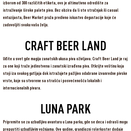
izborom od 300 različitih etiketa, ovo je ultimativno odredište za
istraživanje široke palete piva. Bez obzira da li ste stručnjak ili casual
entuzijasta, Beer Market pruža predivno iskustvo degustacije koje će
zadovoljiti svaku vašu želju.
CRAFT BEER LAND
Uđite u svet gde magija zanatskih ukusa piva oživljava. Craft Beer Land je raj
za one koji traže jedinstvena i zanatski izrađena piva. Otkrijte veštinu koja
stoji iza svakog gutljaja dok istražujete pažljivo odabrane izvanredne pivske
vrste, koje su stvorene sa strašću i posvećenošću lokalnih i
internacionalnih pivara.
LUNA PARK
Pripremite se za uzbudljivu avanturu u Luna parku, gde se deca i odrasli mogu
prepustiti uzbudljivim vožnjama. Ove godine, grandiozni rolerkoster dodaje