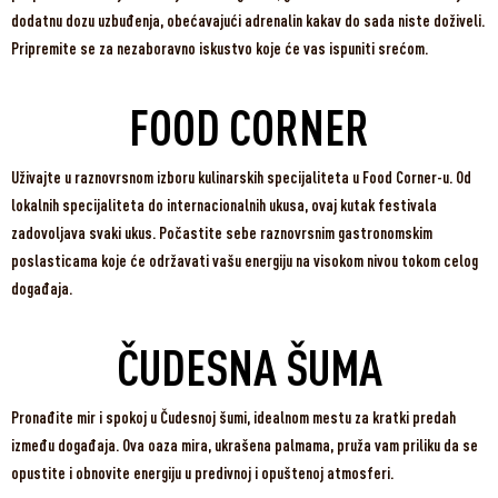
dodatnu dozu uzbuđenja, obećavajući adrenalin kakav do sada niste doživeli.
Pripremite se za nezaboravno iskustvo koje će vas ispuniti srećom.
FOOD CORNER
Uživajte u raznovrsnom izboru kulinarskih specijaliteta u Food Corner-u. Od
lokalnih specijaliteta do internacionalnih ukusa, ovaj kutak festivala
zadovoljava svaki ukus. Počastite sebe raznovrsnim gastronomskim
poslasticama koje će održavati vašu energiju na visokom nivou tokom celog
događaja.
ČUDESNA ŠUMA
Pronađite mir i spokoj u Čudesnoj šumi, idealnom mestu za kratki predah
između događaja. Ova oaza mira, ukrašena palmama, pruža vam priliku da se
opustite i obnovite energiju u predivnoj i opuštenoj atmosferi.