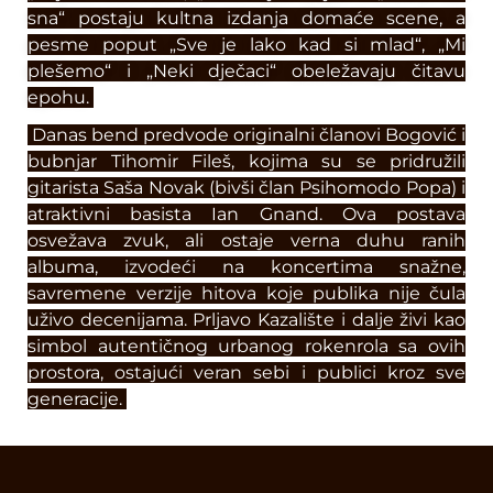
sna“ postaju kultna izdanja domaće scene, a
pesme poput „Sve je lako kad si mlad“, „Mi
plešemo“ i „Neki dječaci“ obeležavaju čitavu
epohu.
Danas bend predvode originalni članovi Bogović i
bubnjar Tihomir Fileš, kojima su se pridružili
gitarista Saša Novak (bivši član Psihomodo Popa) i
atraktivni basista Ian Gnand. Ova postava
osvežava zvuk, ali ostaje verna duhu ranih
albuma, izvodeći na koncertima snažne,
savremene verzije hitova koje publika nije čula
uživo decenijama. Prljavo Kazalište i dalje živi kao
simbol autentičnog urbanog rokenrola sa ovih
prostora, ostajući veran sebi i publici kroz sve
generacije.