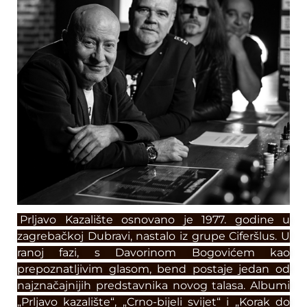
Prljavo Kazalište osnovano je 1977. godine u
zagrebačkoj Dubravi, nastalo iz grupe Ciferšlus. U
ranoj fazi, s Davorinom Bogovićem kao
prepoznatljivim glasom, bend postaje jedan od
najznačajnijih predstavnika novog talasa. Albumi
„Prljavo kazalište“, „Crno-bijeli svijet“ i „Korak do