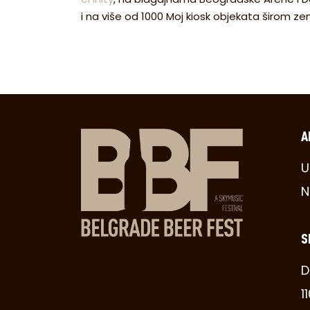
i na više od 1000 Moj kiosk objekata širom zem
A
U
N
S
D
1