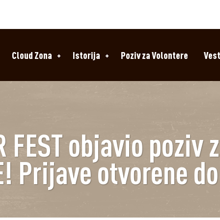
Cloud Zona
Istorija
Poziv za Volontere
Vest
FEST objavio poziv z
! Prijave otvorene do