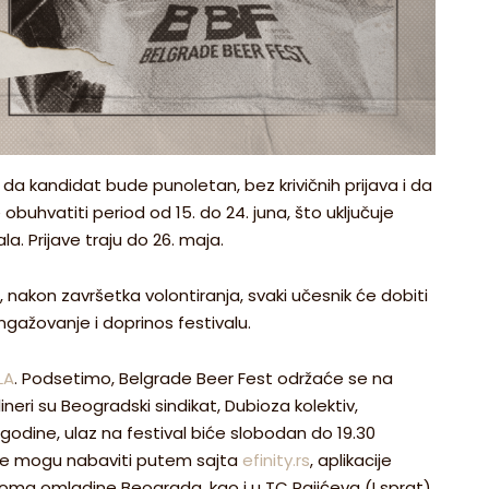
da kandidat bude punoletan, bez krivičnih prijava i da
obuhvatiti period od 15. do 24. juna, što uključuje
. Prijave traju do 26. maja.
 nakon završetka volontiranja, svaki učesnik će dobiti
gažovanje i doprinos festivalu.
LA
. Podsetimo, Belgrade Beer Fest održaće se na
lineri su Beogradski sindikat, Dubioza kolektiv,
 godine, ulaz na festival biće slobodan do 19.30
 se mogu nabaviti putem sajta
efinity.rs
, aplikacije
oma omladine Beograda, kao i u TC Rajićeva (I sprat)