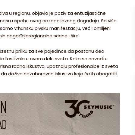
piva u regionu, objavio je poziv za entuzijastične
oprinesu uspehu ovog nezaobilaznog događaja. Sa više
 samo vrhunsku pivsku manifestaciju, već i omiljeni
lnih događajaregionalne scene i šire.
uzetnu priliku za sve pojedince da postanu deo
ic festivala u ovom delu sveta. Kako se navodi u
orisna radna iskustva, upoznaju profesionalce iz sveta
e, da dožive nezaboravno iskustvo koje će ih obogatiti