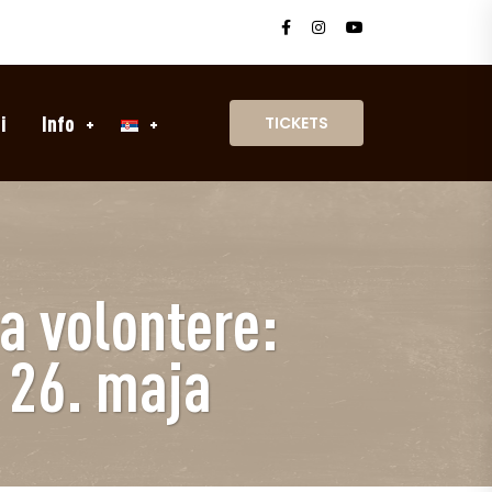
i
Info
TICKETS
a volontere:
 26. maja