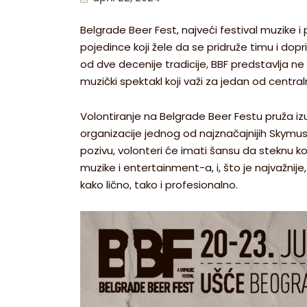
Belgrade Beer Fest, najveći festival muzike i
pojedince koji žele da se pridruže timu i d
od dve decenije tradicije, BBF predstavlja ne
muzički spektakl koji važi za jedan od centra
Volontiranje na Belgrade Beer Festu pruža iz
organizacije jednog od najznačajnijih Skymus
pozivu, volonteri će imati šansu da steknu k
muzike i entertainment-a, i, što je najvažnij
kako lično, tako i profesionalno.