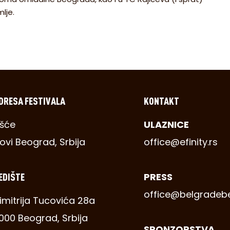
lje.
DRESA FESTIVALA
KONTAKT
šće
ULAZNICE
ovi Beograd, Srbija
office@efinity.rs
EDIŠTE
PRESS
office@belgradeb
imitrija Tucovića 28a
1000 Beograd, Srbija
SPONZORSTVA