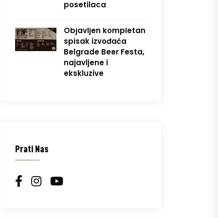
posetilaca
Objavljen kompletan
spisak izvođača
Belgrade Beer Festa,
najavljene i
ekskluzive
Prati Nas