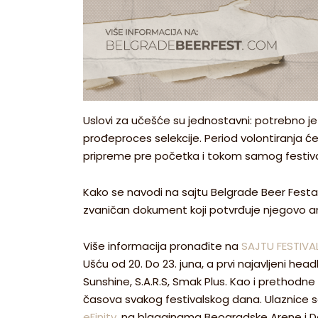
Uslovi za učešće su jednostavni: potrebno je 
prođeproces selekcije. Period volontiranja će 
pripreme pre početka i tokom samog festivala
Kako se navodi na sajtu Belgrade Beer Festa,
zvaničan dokument koji potvrđuje njegovo an
Više informacija pronađite na
SAJTU FESTIVA
Ušću od 20. Do 23. juna, a prvi najavljeni head
Sunshine, S.A.R.S, Smak Plus. Kao i prethodne
časova svakog festivalskog dana. Ulaznice
eFinity
, na blagajnama Beogradske Arene i D