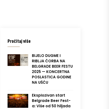
Pročitaj više
BIJELO DUGME I
RIBLJA ČORBA NA
BELGRADE BEER FESTU
2025 — KONCERTNA
POSLASTICA GODINE
NA UŠĆU
Eksplozivan start
Belgrade Beer Fest-
a: Više od 50 hiljada